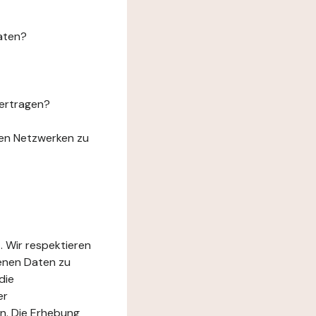
aten?
ertragen?
len Netzwerken zu
. Wir respektieren
genen Daten zu
die
er
n. Die Erhebung