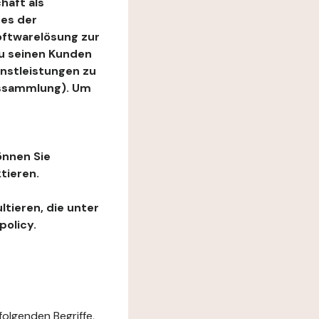
haft als
es der
Softwarelösung zur
zu seinen Kunden
enstleistungen zu
ngssammlung). Um
önnen Sie
tieren.
ltieren, die unter
policy.
folgenden Begriffe,