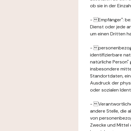
ob sie in der Einz
- Empfänger": beze
Dienst oder jede a
um einen Dritten ha
- personenbezogene
identifizierbare na
natürliche Person" g
insbesondere mitt
Standortdaten, ei
Ausdruck der physis
oder sozialen Ident
- Verantwortlicher
andere Stelle, die
von personenbezog
Zwecke und Mittel 