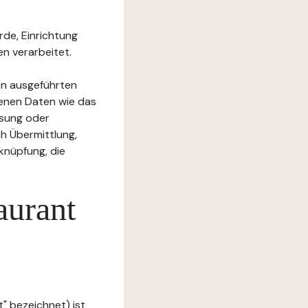
rde, Einrichtung
n verarbeitet.
en ausgeführten
enen Daten wie das
ssung oder
h Übermittlung,
knüpfung, die
aurant
" bezeichnet) ist