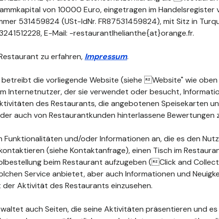
Stammkapital von 10000 Euro, eingetragen im Handelsregister 
mer 531459824 (USt-IdNr. FR87531459824), mit Sitz in Turq
241512228, E-Mail: -restaurantlhelianthe{at}orange.fr.
Restaurant zu erfahren,
Impressum
.
 betreibt die vorliegende Website (siehe Website" wie oben d
dem Internetnutzer, der sie verwendet oder besucht, Informat
 Aktivitäten des Restaurants, die angebotenen Speisekarten 
 oder auch von Restaurantkunden hinterlassene Bewertungen 
 Funktionalitäten und/oder Informationen an, die es den Nutz
kontaktieren (siehe Kontaktanfrage), einen Tisch im Restauran
lbestellung beim Restaurant aufzugeben (Click and Collect")
olchen Service anbietet, aber auch Informationen und Neuigke
der Aktivität des Restaurants einzusehen.
waltet auch Seiten, die seine Aktivitäten präsentieren und es