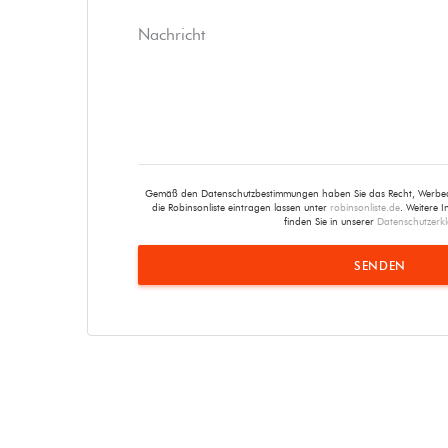
Gemäß den Datenschutzbestimmungen haben Sie das Recht, Werbean
die Robinsonliste eintragen lassen unter
robinsonliste.de
. Weitere 
finden Sie in unserer
Datenschutzerk