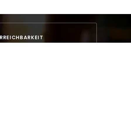
RREICHBARKEIT
Parkplatz
gratuit à 50m