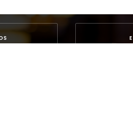
FOS
E
isited
gang für Behinderte und