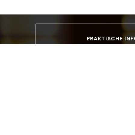
PRAKTISCHE IN
Küche
Traditionelle Französisch Rev
Ortstyp
Restaurant
Services
Privatisierungen, Kostenloses Parken 50m, Zu
WC