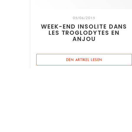
05/06/2015
WEEK-END INSOLITE DANS
LES TROGLODYTES EN
ANJOU
((ÖFFNET EIN N
DEN ARTIKEL LESEN
Kontakt
((öffn
RUELLE ANTOINE CRISTAL 49730 TURQUANT
02 41 51 22 28