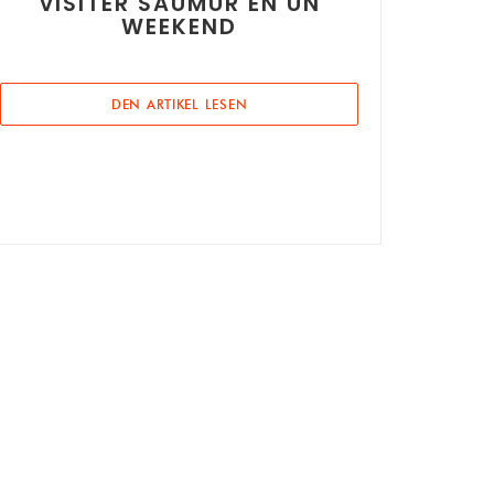
VISITER SAUMUR EN UN
WEEKEND
((ÖFFNET EIN NEUES FENSTER))
DEN ARTIKEL LESEN
TER))