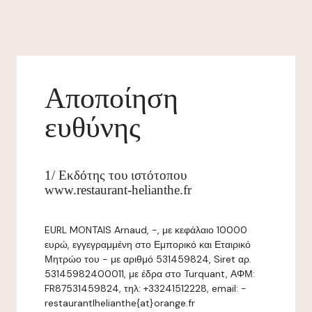
Αποποίηση
ευθύνης
1/ Εκδότης του ιστότοπου
www.restaurant-helianthe.fr
EURL MONTAIS Arnaud, -, με κεφάλαιο 10000
ευρώ, εγγεγραμμένη στο Εμπορικό και Εταιρικό
Μητρώο του - με αριθμό 531459824, Siret αρ.
53145982400011, με έδρα στο Turquant, ΑΦΜ:
FR87531459824, τηλ: +33241512228, email: -
restaurantlhelianthe{at}orange.fr