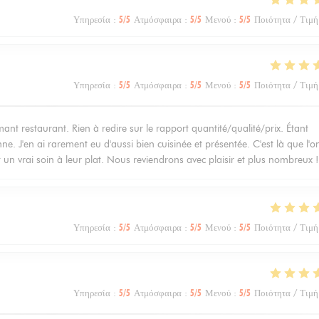
Υπηρεσία
:
5
/5
Ατμόσφαιρα
:
5
/5
Μενού
:
5
/5
Ποιότητα / Τιμή
Υπηρεσία
:
5
/5
Ατμόσφαιρα
:
5
/5
Μενού
:
5
/5
Ποιότητα / Τιμή
 restaurant. Rien à redire sur le rapport quantité/qualité/prix. Étant
ne. J'en ai rarement eu d'aussi bien cuisinée et présentée. C'est là que l'o
t un vrai soin à leur plat. Nous reviendrons avec plaisir et plus nombreux !
Υπηρεσία
:
5
/5
Ατμόσφαιρα
:
5
/5
Μενού
:
5
/5
Ποιότητα / Τιμή
Υπηρεσία
:
5
/5
Ατμόσφαιρα
:
5
/5
Μενού
:
5
/5
Ποιότητα / Τιμή