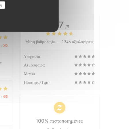
ση
4.7
/5
Μέση βαθμολογία —
1346 αξιολογήσεις
:
5
/5
Υπηρεσία
e
Ατμόσφαιρα
Μενού
Ποιότητα/Τιμή
:
4
/5
100% πιστοποιημένες