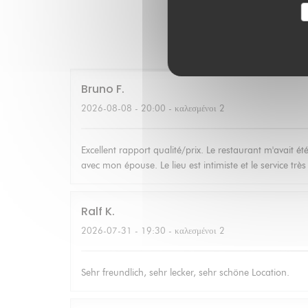
Οι βαθμο
Bruno
F
2026-08-08
- 20:00 - καλεσμένοι 2
Excellent rapport qualité/prix. Le restaurant m'avait
avec mon épouse. Le lieu est intimiste et le service trè
Ralf
K
2026-07-31
- 19:30 - καλεσμένοι 2
Sehr freundlich, sehr lecker, sehr schöne Location.