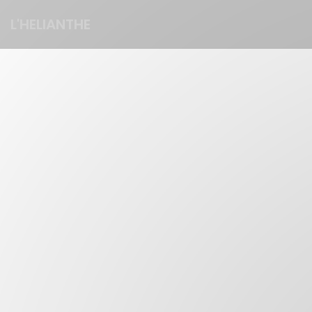
Πίνακας διαχείρισης "Μπισκότων" (Cookies)
L'HELIANTHE