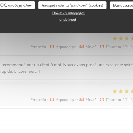
OK, αποδοχή όλων
Απόρριψε όλα τα "μπισκότα" (cookies)
Εξατομίκευ
λογίες πελατών μας
Πολιτική απορρήτου
undefined
Υπηρεσία
:
5
/5
Ατμόσφαιρα
:
5
/5
Μενού
:
5
/5
Ποιότητα / Τιμή
 été recommandé par un client à moi. Nous avons passé une excellente soiré
s rapide. Encore merci !
Υπηρεσία
:
5
/5
Ατμόσφαιρα
:
5
/5
Μενού
:
5
/5
Ποιότητα / Τιμή