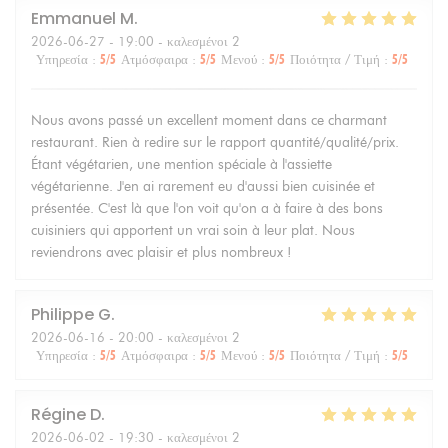
Emmanuel
M
2026-06-27
- 19:00 - καλεσμένοι 2
Υπηρεσία
:
5
/5
Ατμόσφαιρα
:
5
/5
Μενού
:
5
/5
Ποιότητα / Τιμή
:
5
/5
Nous avons passé un excellent moment dans ce charmant
restaurant. Rien à redire sur le rapport quantité/qualité/prix.
Étant végétarien, une mention spéciale à l'assiette
végétarienne. J'en ai rarement eu d'aussi bien cuisinée et
présentée. C'est là que l'on voit qu'on a à faire à des bons
cuisiniers qui apportent un vrai soin à leur plat. Nous
reviendrons avec plaisir et plus nombreux !
Philippe
G
2026-06-16
- 20:00 - καλεσμένοι 2
Υπηρεσία
:
5
/5
Ατμόσφαιρα
:
5
/5
Μενού
:
5
/5
Ποιότητα / Τιμή
:
5
/5
Régine
D
2026-06-02
- 19:30 - καλεσμένοι 2