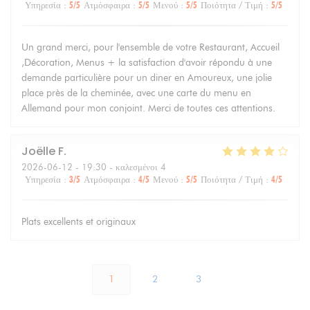
Υπηρεσία
:
5
/5
Ατμόσφαιρα
:
5
/5
Μενού
:
5
/5
Ποιότητα / Τιμή
:
5
/5
Un grand merci, pour l'ensemble de votre Restaurant, Accueil
,Décoration, Menus + la satisfaction d'avoir répondu à une
demande particulière pour un diner en Amoureux, une jolie
place près de la cheminée, avec une carte du menu en
Allemand pour mon conjoint. Merci de toutes ces attentions.
Joëlle
F
2026-06-12
- 19:30 - καλεσμένοι 4
Υπηρεσία
:
3
/5
Ατμόσφαιρα
:
4
/5
Μενού
:
5
/5
Ποιότητα / Τιμή
:
4
/5
Plats excellents et originaux
1
2
3