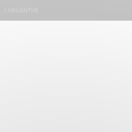
Πίνακας διαχείρισης "Μπισκότων" (Cookies)
L'HELIANTHE