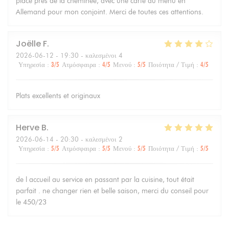
place près de la cheminée, avec une carte du menu en
Allemand pour mon conjoint. Merci de toutes ces attentions.
Joëlle
F
2026-06-12
- 19:30 - καλεσμένοι 4
Υπηρεσία
:
3
/5
Ατμόσφαιρα
:
4
/5
Μενού
:
5
/5
Ποιότητα / Τιμή
:
4
/5
Plats excellents et originaux
Herve
B
2026-06-14
- 20:30 - καλεσμένοι 2
Υπηρεσία
:
5
/5
Ατμόσφαιρα
:
5
/5
Μενού
:
5
/5
Ποιότητα / Τιμή
:
5
/5
de l accueil au service en passant par la cuisine, tout était
parfait . ne changer rien et belle saison, merci du conseil pour
le 450/23