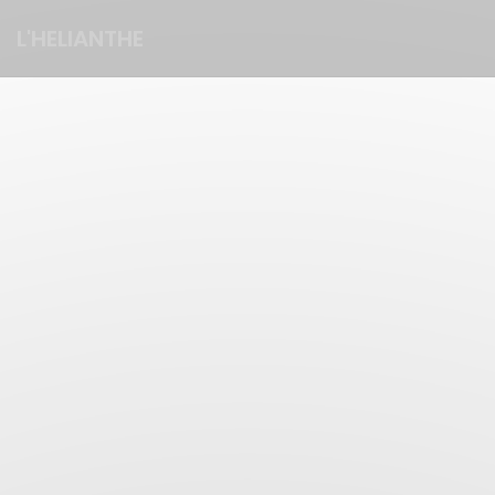
Πίνακας διαχείρισης "Μπισκότων" (Cookies)
L'HELIANTHE