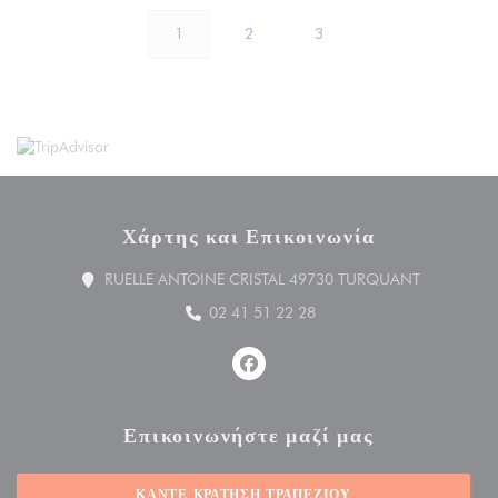
1
2
3
Χάρτης και Επικοινωνία
((ανοίγει σε
RUELLE ANTOINE CRISTAL 49730 TURQUANT
02 41 51 22 28
Facebook ((ανοίγει σε νέο παράθ
Επικοινωνήστε μαζί μας
ΚΆΝΤΕ ΚΡΆΤΗΣΗ ΤΡΑΠΕΖΙΟΎ