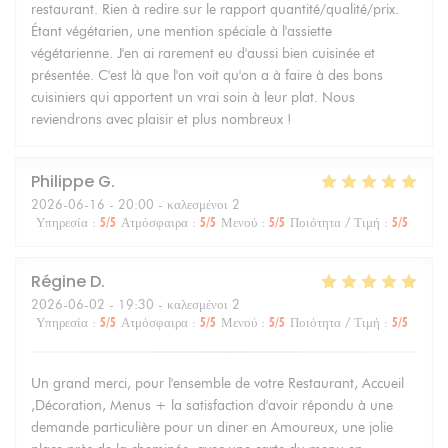
restaurant. Rien à redire sur le rapport quantité/qualité/prix.
Étant végétarien, une mention spéciale à l'assiette
végétarienne. J'en ai rarement eu d'aussi bien cuisinée et
présentée. C'est là que l'on voit qu'on a à faire à des bons
cuisiniers qui apportent un vrai soin à leur plat. Nous
reviendrons avec plaisir et plus nombreux !
Philippe
G
2026-06-16
- 20:00 - καλεσμένοι 2
Υπηρεσία
:
5
/5
Ατμόσφαιρα
:
5
/5
Μενού
:
5
/5
Ποιότητα / Τιμή
:
5
/5
Régine
D
2026-06-02
- 19:30 - καλεσμένοι 2
Υπηρεσία
:
5
/5
Ατμόσφαιρα
:
5
/5
Μενού
:
5
/5
Ποιότητα / Τιμή
:
5
/5
Un grand merci, pour l'ensemble de votre Restaurant, Accueil
,Décoration, Menus + la satisfaction d'avoir répondu à une
demande particulière pour un diner en Amoureux, une jolie