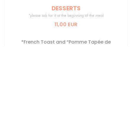
DESSERTS
*please ask for it at the beginning of the meal
11,00 EUR
*French Toast and “Pomme Tapée de
Turquant” (dried Apple) and Saumur
Champigny, Vanilla Ice-Cream
*Chocolate Lava Cake, Blackberry Filling,
Kalamansi Sorbet
Poached Peach in Coteaux du Layon Wine,
Red Berry Tiramisu