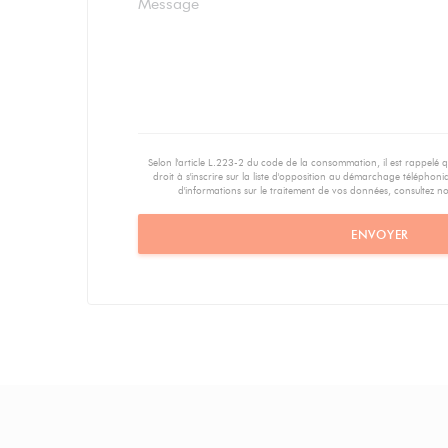
Selon l'article L.223-2 du code de la consommation, il est rappelé
droit à s'inscrire sur la liste d'opposition au démarchage téléphoni
d'informations sur le traitement de vos données, consultez n