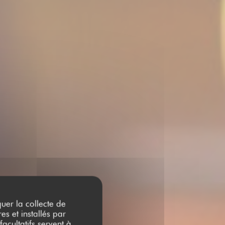
quer la collecte de
es et installés par
acultatifs servent à