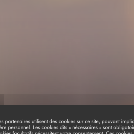
es partenaires utilisent des cookies sur ce site, pouvant impli
e personnel. Les cookies dits « nécessaires » sont obligatoir
okies facultatifs nécessitent votre consentement. Ces cookies f