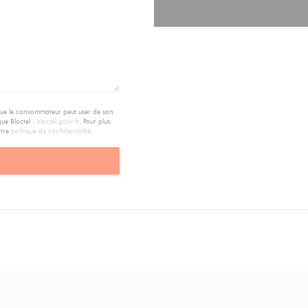
 que le consommateur peut user de son
que Bloctel :
bloctel.gouv.fr
. Pour plus
otre
politique de confidentialité
.