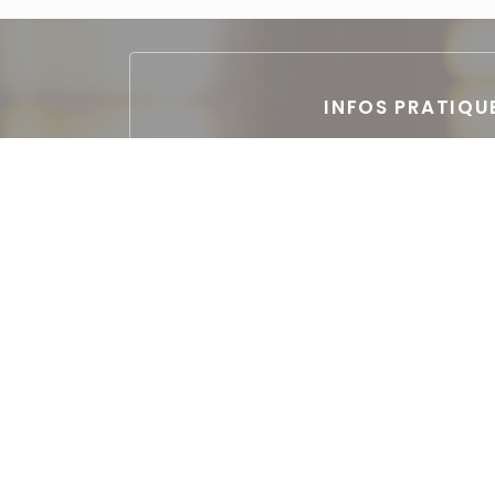
INFOS PRATIQU
Cuisine
Française Traditionnelle Rev
Type de restauran
Restaurant
Services
Privatisation, Parking gratuit à 50 m, Acc
personnes à mobilité rédu
Moyens de paieme