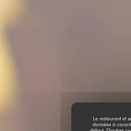
Le restaurant et s
données à caractèr
défaut. D'autres co