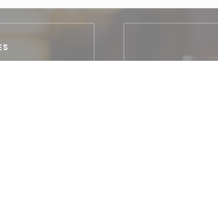
ES
isitée
t
ès et WC adaptés aux
ite
nt