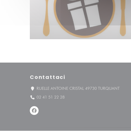
Contattaci
((apre
RUELLE ANTOINE CRISTAL 49730 TURQUANT
02 41 51 22 28
Facebook ((apre una nuova finestra))