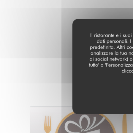
Il ristorante e i su
dati personali. 
predefinita. Altri 
analizzare la tua n
ai social network) o 
tutto' o 'Personaliz
clicc