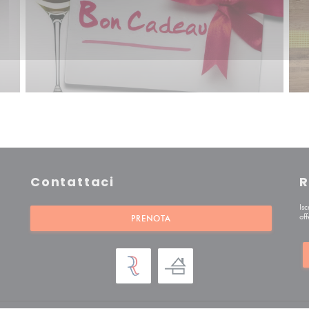
Contattaci
R
 una nuova finestra))
Is
off
PRENOTA