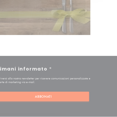
imani informato
*
criversi alla nostra newsletter per ricevere comunicazioni personalizzate e
erte di marketing via e-mail.
ABBONATI