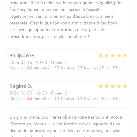
restaurant. Rien à redire sur le rapport quantité/qualité/prix.
Étant végétarien, une mention spéciale à l'assiette
végétarienne. J'en ai rarement eu d'aussi bien cuisinée et
présentée. C'est là que l'on voit qu'on a à faire à des bons
cuisiniers qui apportent un vrai soin à leur plat. Nous
reviendrons avec plaisir et plus nombreux !
Philippe
G
2026-06-16
- 20:00 - Gasten 2
Service
:
5
/5
Atmosfeer
:
5
/5
Keuken
:
5
/5
Kwaliteit / Prijs
:
5
/5
Régine
D
2026-06-02
- 19:30 - Gasten 2
Service
:
5
/5
Atmosfeer
:
5
/5
Keuken
:
5
/5
Kwaliteit / Prijs
:
5
/5
Un grand merci, pour l'ensemble de votre Restaurant, Accueil
,Décoration, Menus + la satisfaction d'avoir répondu à une
demande particulière pour un diner en Amoureux, une jolie