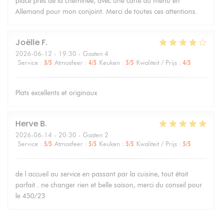
place près de la cheminée, avec une carte du menu en
Allemand pour mon conjoint. Merci de toutes ces attentions.
Joëlle
F
2026-06-12
- 19:30 - Gasten 4
Service
:
3
/5
Atmosfeer
:
4
/5
Keuken
:
5
/5
Kwaliteit / Prijs
:
4
/5
Plats excellents et originaux
Herve
B
2026-06-14
- 20:30 - Gasten 2
Service
:
5
/5
Atmosfeer
:
5
/5
Keuken
:
5
/5
Kwaliteit / Prijs
:
5
/5
de l accueil au service en passant par la cuisine, tout était
parfait . ne changer rien et belle saison, merci du conseil pour
le 450/23