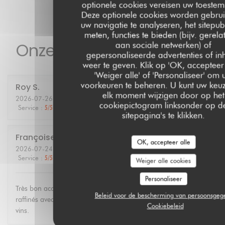
optionele cookies vereisen uw toeste
Deze optionele cookies worden gebru
uw navigatie te analyseren, het sitepubl
meten, functies te bieden (bijv. gerela
Onze gastbeoordelingen
aan sociale netwerken) of
gepersonaliseerde advertenties of i
weer te geven. Klik op 'OK, accepteer 
'Weiger alle' of 'Personaliseer' om
voorkeuren te beheren. U kunt uw keu
Roy
S
elk moment wijzigen door op het
2026-07-26
- 19:30 - Gasten 2
cookiepictogram linksonder op d
Service
:
5
/5
Atmosfeer
:
5
/5
Keuken
:
5
/5
Kwaliteit / Prijs
:
5
/5
sitepagina's te klikken.
Françoise
G
OK, accepteer alle
2026-07-24
- 12:30 - Gasten 3
Service
:
5
/5
Atmosfeer
:
4
/5
Keuken
:
5
/5
Kwaliteit / Prijs
:
4
/5
Weiger alle cookies
Personaliseer
Très bon accueil. Personnel agréable et compétent. Plats
Beleid voor de bescherming van persoonsgeg
raffinés avec produits régionaux de saison. Bonne carte de
Cookiebeleid
vins.