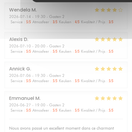
Wendela
M
2026-07-14
- 19:30 - Gasten 2
Service
:
5
/5
Atmosfeer
:
3
/5
Keuken
:
4
/5
Kwaliteit / Prijs
:
3
/5
Alexis
D
2026-07-10
- 20:00 - Gasten 2
Service
:
5
/5
Atmosfeer
:
5
/5
Keuken
:
5
/5
Kwaliteit / Prijs
:
5
/5
Annick
G
2026-07-06
- 19:30 - Gasten 2
Service
:
5
/5
Atmosfeer
:
5
/5
Keuken
:
5
/5
Kwaliteit / Prijs
:
5
/5
Emmanuel
M
2026-06-27
- 19:00 - Gasten 2
Service
:
5
/5
Atmosfeer
:
5
/5
Keuken
:
5
/5
Kwaliteit / Prijs
:
5
/5
Nous avons passé un excellent moment dans ce charmant