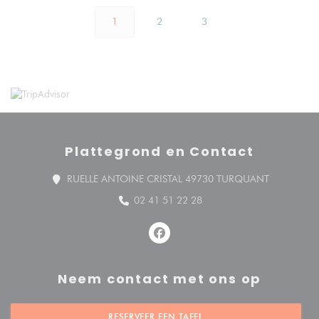
1
2
3
Plattegrond en Contact
((opent in 
RUELLE ANTOINE CRISTAL 49730 TURQUANT
02 41 51 22 28
Facebook ((opent in een nieuw v
Neem contact met ons op
RESERVEER EEN TAFEL