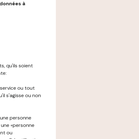
 données à
s, qu'ils soient
nte:
 service ou tout
il s'agisse ou non
à une personne
re une «personne
ent ou