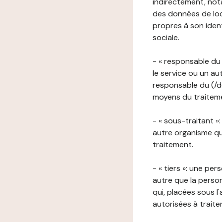
indirectement, nota
des données de loca
propres à son iden
sociale.
- « responsable du 
le service ou un au
responsable du (/de
moyens du traitemen
- « sous-traitant »
autre organisme qu
traitement.
- « tiers »: une pe
autre que la perso
qui, placées sous l
autorisées à traite