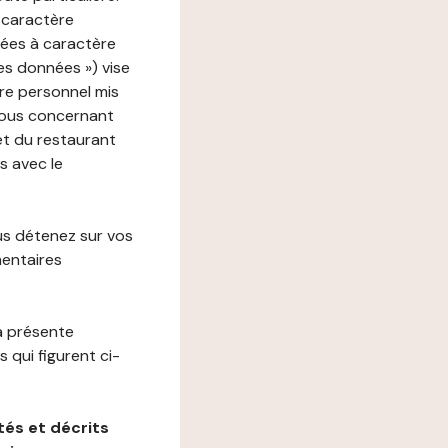
 caractère
nées à caractère
des données ») vise
re personnel mis
vous concernant
net du restaurant
s avec le
us détenez sur vos
mentaires
a présente
 qui figurent ci-
és et décrits