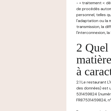
- « traitement »: 
de procédés autom
personnel, telles qu
l'adaptation ou la m
transmission, la di
l'interconnexion, la
2 Quel 
matière
à carac
2.1 Le restaurant L
des données) est u
531459824 (numéro
FR87531459824, n° t