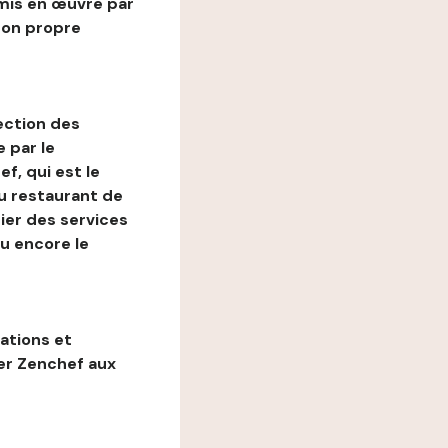
mis en œuvre par
son propre
ection des
 par le
f, qui est le
au restaurant de
ier des services
ou encore le
gations et
ter Zenchef aux