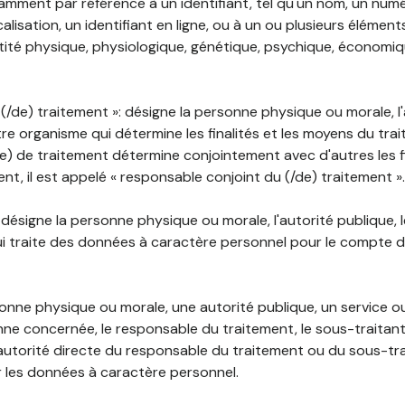
mment par référence à un identifiant, tel qu'un nom, un numér
lisation, un identifiant en ligne, ou à un ou plusieurs élément
tité physique, physiologique, génétique, psychique, économiqu
(/de) traitement »: désigne la personne physique ou morale, l'
tre organisme qui détermine les finalités et les moyens du tra
) de traitement détermine conjointement avec d'autres les fin
t, il est appelé « responsable conjoint du (/de) traitement ».
: désigne la personne physique ou morale, l'autorité publique, 
i traite des données à caractère personnel pour le compte 
rsonne physique ou morale, une autorité publique, un service 
nne concernée, le responsable du traitement, le sous-traitan
'autorité directe du responsable du traitement ou du sous-tra
r les données à caractère personnel.