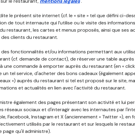
 sur le restaurant,
mentions légales
.
ite le présent site internet (cf. le « site » tel que défini ci-de
ion de tout internaute qui l’utilise ou le visite des informati
é du restaurant, les cartes et menus proposés, ainsi que ses a
r des clients du restaurant.
 des fonctionnalités et/ou informations permettant aux utilis
urant (cf. demande de contact), de réserver une table auprès
à une commande à emporter auprès du restaurant (en « click a
 un tel service, d'acheter des bons cadeaux (également appe
aux ») auprès du restaurant si tel est proposé sur le site, m
mations et actualités en lien avec l'activité du restaurant.
nistre également des pages présentant son activité et lui pe
s réseaux sociaux et d'interagir avec les internautes par l'in
le, Facebook, Instagram et X (anciennement « Twitter »), en 
ectivement utilisés par le restaurant et sur lesquels le resta
 page qu'il administre).