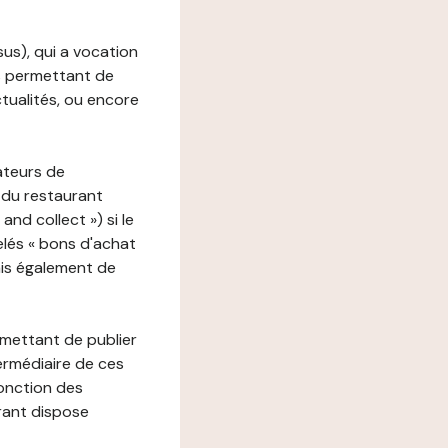
ssus), qui a vocation
ons permettant de
ctualités, ou encore
ateurs de
 du restaurant
nd collect ») si le
lés « bons d'achat
ais également de
rmettant de publier
termédiaire de ces
fonction des
urant dispose