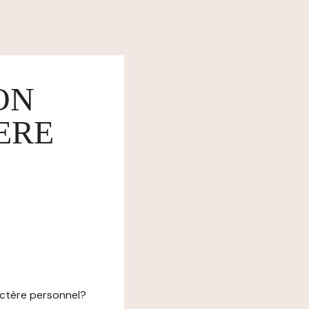
ON
ERE
actère personnel?