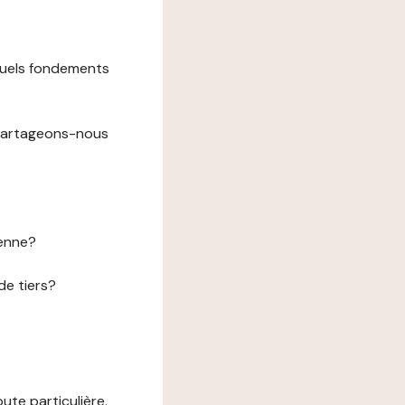
 quels fondements
 partageons-nous
éenne?
de tiers?
te particulière.