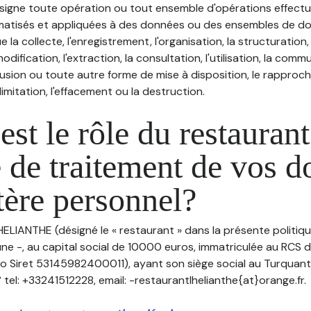
désigne toute opération ou tout ensemble d'opérations effectu
atisés et appliquées à des données ou des ensembles de do
e la collecte, l'enregistrement, l'organisation, la structuration
odification, l'extraction, la consultation, l'utilisation, la com
ffusion ou toute autre forme de mise à disposition, le rappro
 limitation, l'effacement ou la destruction.
est le rôle du restaurant
 de traitement de vos 
tère personnel?
'HELIANTHE (désigné le « restaurant » dans la présente politiq
ne -, au capital social de 10000 euros, immatriculée au RCS 
 Siret 53145982400011), ayant son siège social au Turquant
el: +33241512228, email: -restaurantlhelianthe{at}orange.fr.