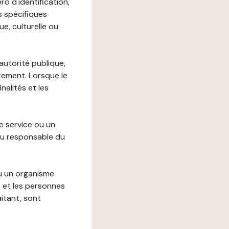
o d'identification,
s spécifiques
e, culturelle ou
autorité publique,
itement. Lorsque le
alités et les
le service ou un
du responsable du
ou un organisme
t et les personnes
itant, sont