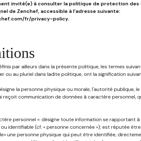
nt invité(e) à consulter la politique de protection des
el de Zenchef, accessible à l’adresse suivante:
hef.com/fr/privacy-policy.
itions
inis par ailleurs dans la présente politique, les termes suivant
r ou au pluriel dans ladite politique, ont la signification suiva
 désigne la personne physique ou morale, l'autorité publique, le
i reçoit communication de données à caractère personnel, qu'
ctère personnel »: désigne toute information se rapportant 
 ou identifiable (cf. « personne concernée »); est réputée êt
ble» une personne physique qui peut être identifiée, directem