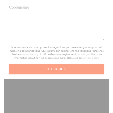
In accordance with data protection regulations, you have the right to opt out of
marketing communications. UK residents can register with the Telephone Preference
Service at
tpsonline.org.uk
. US residents can register at
donotcall.gov
. For more
information about how we process your data, please see our
privacy policy
.