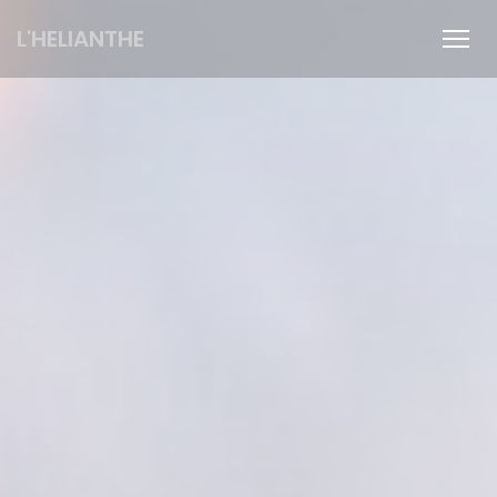
Πίνακας διαχείρισης "Μπισκότων" (Cookies)
L'HELIANTHE