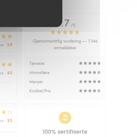
ing
4.7
/5
Gjennomsnittlig vurdering —
1346
ice
:
5
/5
anmeldelser
Tjeneste
Atmosfære
ice
:
4
/5
Menyer
Kvalitet/Pris
ice
:
3
/5
100% sertifiserte