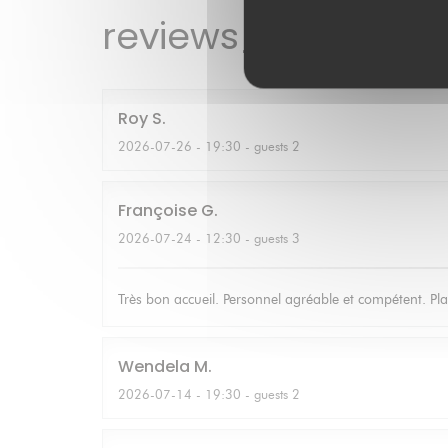
reviews_from_our_
Roy
S
2026-07-26
- 19:30 - guests 2
Françoise
G
2026-07-24
- 12:30 - guests 3
Très bon accueil. Personnel agréable et compétent. Pla
Wendela
M
2026-07-14
- 19:30 - guests 2