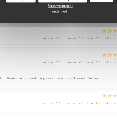
clients_following_book
Personvernregler
undefined
service
:
5
/5
ambience
:
5
/5
menu
:
5
/5
quality_pr
service
:
5
/5
ambience
:
4
/5
menu
:
5
/5
quality_pr
ts raffinés avec produits régionaux de saison. Bonne carte de vins.
service
:
5
/5
ambience
:
3
/5
menu
:
4
/5
quality_pr