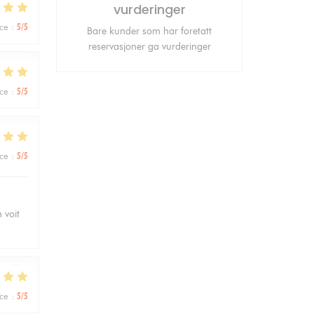
vurderinger
ice
:
5
/5
Bare kunder som har foretatt
reservasjoner ga vurderinger
ice
:
5
/5
ice
:
5
/5
 voit
ice
:
5
/5