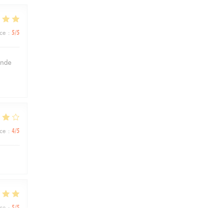
ice
:
5
/5
ande
ice
:
4
/5
ice
:
5
/5