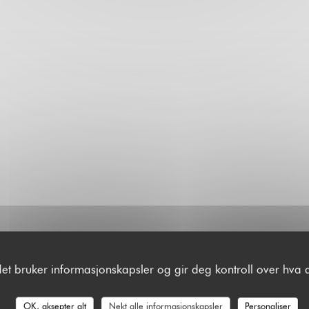
det bruker informasjonskapsler og gir deg kontroll over hva d
OK, aksepter alt
Nekt alle informasjonskapsler
Personaliser