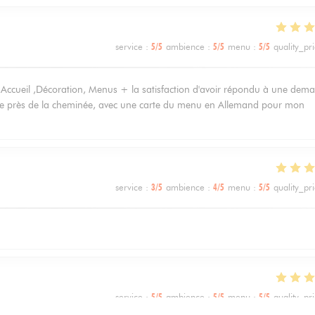
service
:
5
/5
ambience
:
5
/5
menu
:
5
/5
quality_pr
 Accueil ,Décoration, Menus + la satisfaction d'avoir répondu à une dem
lace près de la cheminée, avec une carte du menu en Allemand pour mon
service
:
3
/5
ambience
:
4
/5
menu
:
5
/5
quality_pr
service
:
5
/5
ambience
:
5
/5
menu
:
5
/5
quality_pr