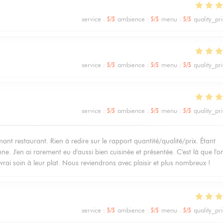
service
:
5
/5
ambience
:
5
/5
menu
:
5
/5
quality_pr
service
:
5
/5
ambience
:
5
/5
menu
:
5
/5
quality_pr
service
:
5
/5
ambience
:
5
/5
menu
:
5
/5
quality_pr
 restaurant. Rien à redire sur le rapport quantité/qualité/prix. Étant
ne. J'en ai rarement eu d'aussi bien cuisinée et présentée. C'est là que l'on
vrai soin à leur plat. Nous reviendrons avec plaisir et plus nombreux !
service
:
5
/5
ambience
:
5
/5
menu
:
5
/5
quality_pr