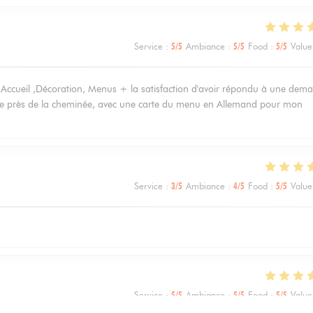
Service
:
5
/5
Ambiance
:
5
/5
Food
:
5
/5
Value
 Accueil ,Décoration, Menus + la satisfaction d'avoir répondu à une dem
lace près de la cheminée, avec une carte du menu en Allemand pour mon
Service
:
3
/5
Ambiance
:
4
/5
Food
:
5
/5
Value
Service
:
5
/5
Ambiance
:
5
/5
Food
:
5
/5
Value