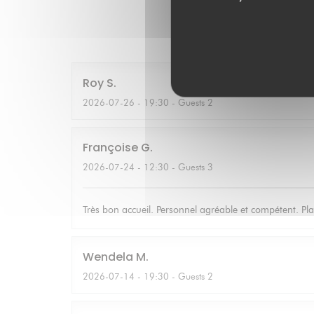
Our cu
Roy
S
2026-07-26
- 19:30 - Guests 2
Françoise
G
2026-07-24
- 12:30 - Guests 3
Très bon accueil. Personnel agréable et compétent. Pla
Wendela
M
2026-07-14
- 19:30 - Guests 2