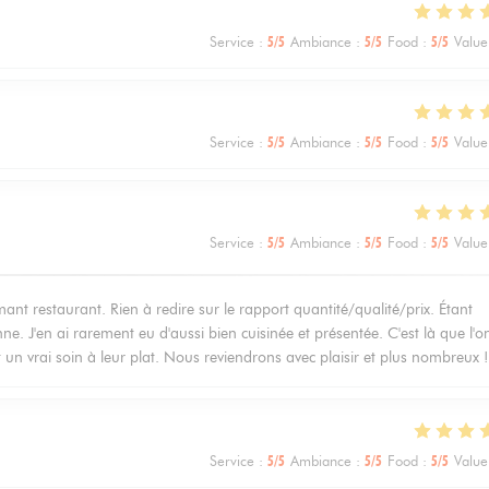
Service
:
5
/5
Ambiance
:
5
/5
Food
:
5
/5
Value
Service
:
5
/5
Ambiance
:
5
/5
Food
:
5
/5
Value
Service
:
5
/5
Ambiance
:
5
/5
Food
:
5
/5
Value
 restaurant. Rien à redire sur le rapport quantité/qualité/prix. Étant
ne. J'en ai rarement eu d'aussi bien cuisinée et présentée. C'est là que l'o
t un vrai soin à leur plat. Nous reviendrons avec plaisir et plus nombreux !
Service
:
5
/5
Ambiance
:
5
/5
Food
:
5
/5
Value