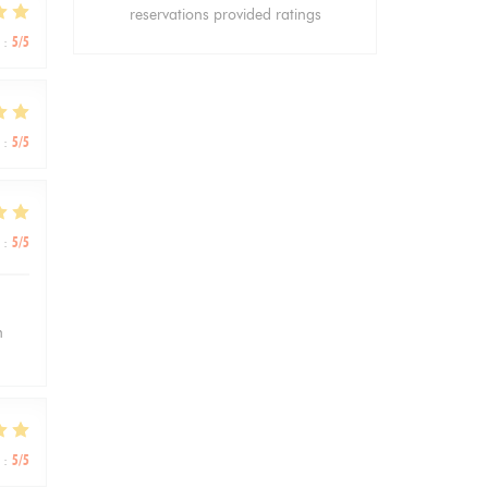
reservations provided ratings
:
5
/5
:
5
/5
:
5
/5
n
:
5
/5