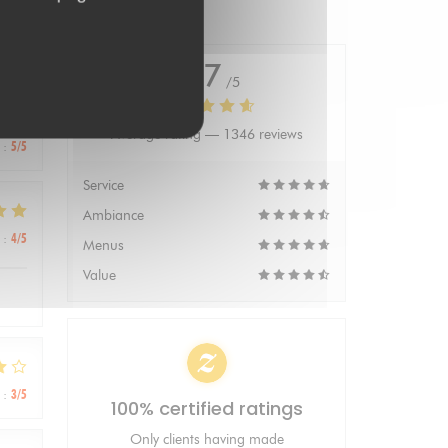
4.7
/5
Average rating —
1346 reviews
:
5
/5
Service
Ambiance
:
4
/5
Menus
Value
:
3
/5
100% certified ratings
Only clients having made