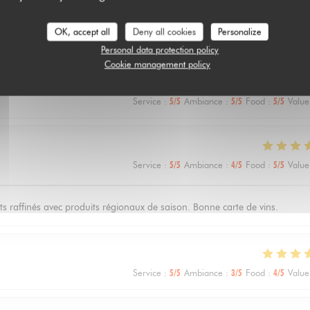
stomer ratings
OK, accept all
Deny all cookies
Personalize
Personal data protection policy
Cookie management policy
Service
:
5
/5
Ambiance
:
5
/5
Food
:
5
/5
Value
Service
:
5
/5
Ambiance
:
4
/5
Food
:
5
/5
Value
ts raffinés avec produits régionaux de saison. Bonne carte de vins.
Service
:
5
/5
Ambiance
:
3
/5
Food
:
4
/5
Value