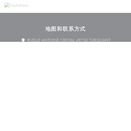
地图和联系方式
((在新窗口
RUELLE ANTOINE CRISTAL 49730 TURQUANT
02 41 51 22 28
Facebook ((在新窗口中打开))
联系我们
预订餐位