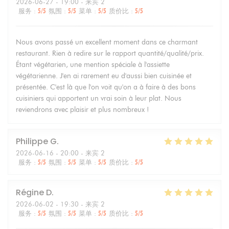
2026-06-27
- 19:00 - 来宾 2
服务
:
5
/5
氛围
:
5
/5
菜单
:
5
/5
质价比
:
5
/5
Nous avons passé un excellent moment dans ce charmant
restaurant. Rien à redire sur le rapport quantité/qualité/prix.
Étant végétarien, une mention spéciale à l'assiette
végétarienne. J'en ai rarement eu d'aussi bien cuisinée et
présentée. C'est là que l'on voit qu'on a à faire à des bons
cuisiniers qui apportent un vrai soin à leur plat. Nous
reviendrons avec plaisir et plus nombreux !
Philippe
G
2026-06-16
- 20:00 - 来宾 2
服务
:
5
/5
氛围
:
5
/5
菜单
:
5
/5
质价比
:
5
/5
Régine
D
2026-06-02
- 19:30 - 来宾 2
服务
:
5
/5
氛围
:
5
/5
菜单
:
5
/5
质价比
:
5
/5