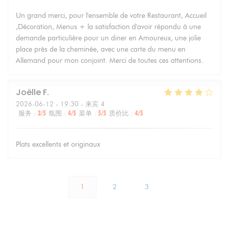
Un grand merci, pour l'ensemble de votre Restaurant, Accueil
,Décoration, Menus + la satisfaction d'avoir répondu à une
demande particulière pour un diner en Amoureux, une jolie
place près de la cheminée, avec une carte du menu en
Allemand pour mon conjoint. Merci de toutes ces attentions.
Joëlle
F
2026-06-12
- 19:30 - 来宾 4
服务
:
3
/5
氛围
:
4
/5
菜单
:
5
/5
质价比
:
4
/5
Plats excellents et originaux
1
2
3