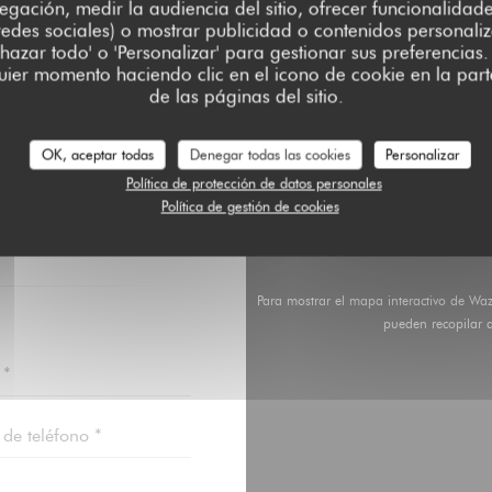
egación, medir la audiencia del sitio, ofrecer funcionalidad
edes sociales) o mostrar publicidad o contenidos personali
chazar todo' o 'Personalizar' para gestionar sus preferencia
ier momento haciendo clic en el icono de cookie en la parte
de las páginas del sitio.
OK, aceptar todas
Denegar todas las cookies
Personalizar
ONTACTO CON
?
Política de protección de datos personales
FORMULARIO.
Política de gestión de cookies
Para mostrar el mapa interactivo de Wa
pueden recopilar 