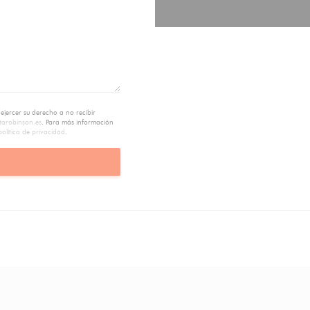
jercer su derecho a no recibir
starobinson.es
. Para más información
política de privacidad
.