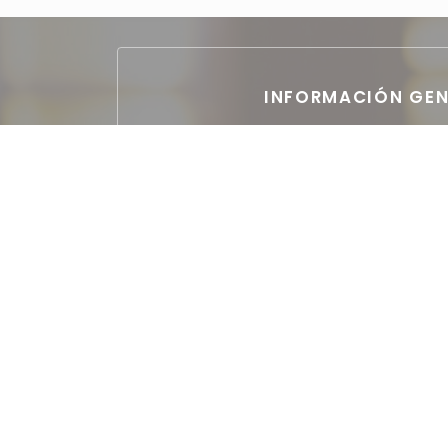
INFORMACIÓN GEN
Cocina
Francesa Tradicional
Tipo de negocio
Restaurante
Servicios
Privatización, Aparcamiento Gratuito 50m,
minusválidos
Métodos de pag