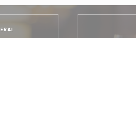
ERAL
 Aseo con acceso para
o