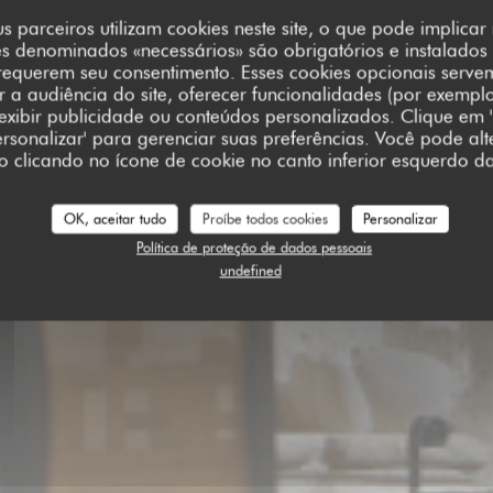
s parceiros utilizam cookies neste site, o que pode implica
es denominados «necessários» são obrigatórios e instalados
requerem seu consentimento. Esses cookies opcionais serve
L'HELIANTHE
a audiência do site, oferecer funcionalidades (por exempl
 exibir publicidade ou conteúdos personalizados. Clique em '
Personalizar' para gerenciar suas preferências. Você pode alt
clicando no ícone de cookie no canto inferior esquerdo da
|
TURQUANT
OK, aceitar tudo
Proíbe todos cookies
Personalizar
Política de proteção de dados pessoais
RESERVAR UMA MESA
undefined