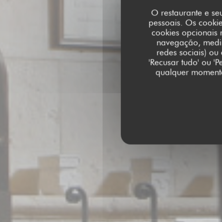
O restaurante e seu
pessoais. Os cooki
cookies opcionais 
navegação, medir 
redes sociais) ou
'Recusar tudo' ou '
L'HELIANTHE
qualquer momento 