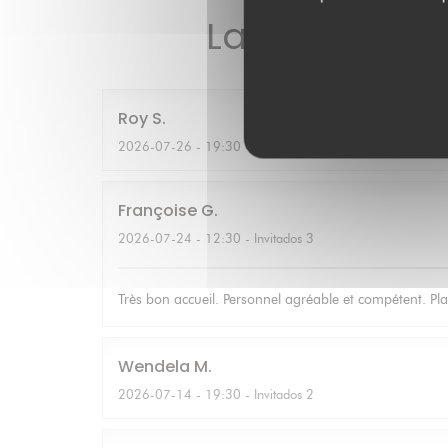
Las opiniones
Roy
S
2026-07-26
- 19:30 - Invitados 2
Françoise
G
2026-07-24
- 12:30 - Invitados 3
Très bon accueil. Personnel agréable et compétent. Pla
Wendela
M
2026-07-14
- 19:30 - Invitados 2