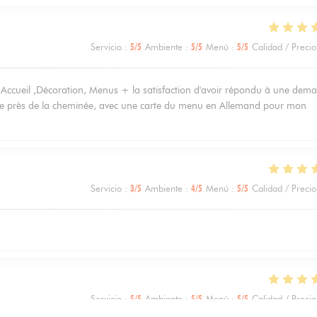
Servicio
:
5
/5
Ambiente
:
5
/5
Menú
:
5
/5
Calidad / Precio
 Accueil ,Décoration, Menus + la satisfaction d'avoir répondu à une dem
lace près de la cheminée, avec une carte du menu en Allemand pour mon
Servicio
:
3
/5
Ambiente
:
4
/5
Menú
:
5
/5
Calidad / Precio
Servicio
:
5
/5
Ambiente
:
5
/5
Menú
:
5
/5
Calidad / Precio