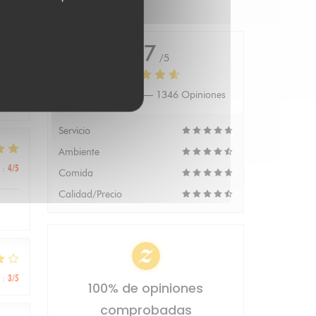
4.7
/5
Valoración media —
1346 Opiniones
:
5
/5
Servicio
Ambiente
:
4
/5
Comida
Calidad/Precio
:
3
/5
100% de opiniones
comprobadas