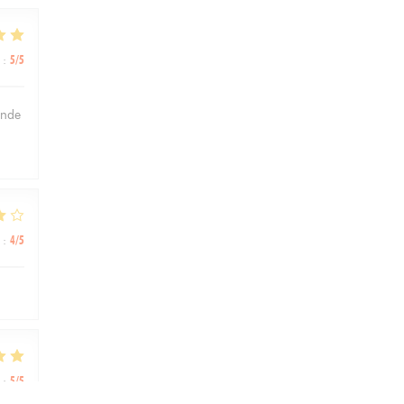
:
5
/5
ande
:
4
/5
:
5
/5