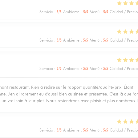
Servicio
:
5
/5
Ambiente
:
5
/5
Menú
:
5
/5
Calidad / Precio
Servicio
:
5
/5
Ambiente
:
5
/5
Menú
:
5
/5
Calidad / Precio
Servicio
:
5
/5
Ambiente
:
5
/5
Menú
:
5
/5
Calidad / Precio
 restaurant. Rien à redire sur le rapport quantité/qualité/prix. Étant
ne. J'en ai rarement eu d'aussi bien cuisinée et présentée. C'est là que l'o
t un vrai soin à leur plat. Nous reviendrons avec plaisir et plus nombreux !
Servicio
:
5
/5
Ambiente
:
5
/5
Menú
:
5
/5
Calidad / Precio