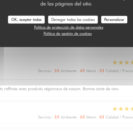
de las páginas del sitio.
 de nuestros clientes
OK, aceptar todas
Denegar todas las cookies
Personalizar
Política de protección de datos personales
Política de gestión de cookies
Servicio
:
5
/5
Ambiente
:
5
/5
Menú
:
5
/5
Calidad / Precio
Servicio
:
5
/5
Ambiente
:
4
/5
Menú
:
5
/5
Calidad / Precio
ts raffinés avec produits régionaux de saison. Bonne carte de vins.
Servicio
:
5
/5
Ambiente
:
3
/5
Menú
:
4
/5
Calidad / Precio