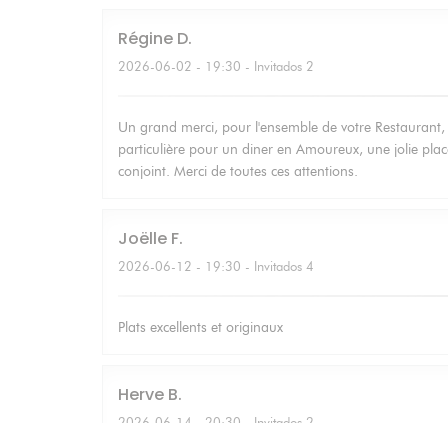
Régine
D
2026-06-02
- 19:30 - Invitados 2
Un grand merci, pour l'ensemble de votre Restaurant,
particulière pour un diner en Amoureux, une jolie p
conjoint. Merci de toutes ces attentions.
Joëlle
F
2026-06-12
- 19:30 - Invitados 4
Plats excellents et originaux
Herve
B
2026-06-14
- 20:30 - Invitados 2