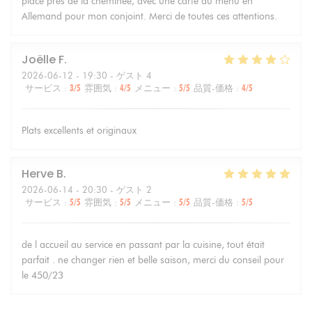
place près de la cheminée, avec une carte du menu en
Allemand pour mon conjoint. Merci de toutes ces attentions.
Joëlle
F
2026-06-12
- 19:30 - ゲスト 4
サービス
:
3
/5
雰囲気
:
4
/5
メニュー
:
5
/5
品質-価格
:
4
/5
Plats excellents et originaux
Herve
B
2026-06-14
- 20:30 - ゲスト 2
サービス
:
5
/5
雰囲気
:
5
/5
メニュー
:
5
/5
品質-価格
:
5
/5
de l accueil au service en passant par la cuisine, tout était
parfait . ne changer rien et belle saison, merci du conseil pour
le 450/23