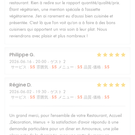
restaurant. Rien à redire sur le rapport quantité/qualité/prix.
Étant végétarien, une mention spéciale à l'assiette
végétarienne. J'en ai rarement eu d'aussi bien cuisinée et
présentée. C'est là que l'on voit qu'on a à faire à des bons
cuisiniers qui apportent un vrai soin à leur plat. Nous
reviendrons avec plaisir et plus nombreux !
Philippe
G
2026-06-16
- 20:00 - ゲスト 2
サービス
:
5
/5
雰囲気
:
5
/5
メニュー
:
5
/5
品質-価格
:
5
/5
Régine
D
2026-06-02
- 19:30 - ゲスト 2
サービス
:
5
/5
雰囲気
:
5
/5
メニュー
:
5
/5
品質-価格
:
5
/5
Un grand merci, pour l'ensemble de votre Restaurant, Accueil
,Décoration, Menus + la satisfaction d'avoir répondu à une
demande particulière pour un diner en Amoureux, une jolie