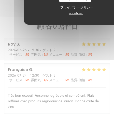
プライバシーポリシー
undefined
顧客の評価
Roy
S
2026-07-26
- 19:30 - ゲスト 2
サービス
:
5
/5
雰囲気
:
5
/5
メニュー
:
5
/5
品質-価格
:
5
/5
Françoise
G
2026-07-24
- 12:30 - ゲスト 3
サービス
:
5
/5
雰囲気
:
4
/5
メニュー
:
5
/5
品質-価格
:
4
/5
Très bon accueil. Personnel agréable et compétent. Plats
raffinés avec produits régionaux de saison. Bonne carte de
vins.