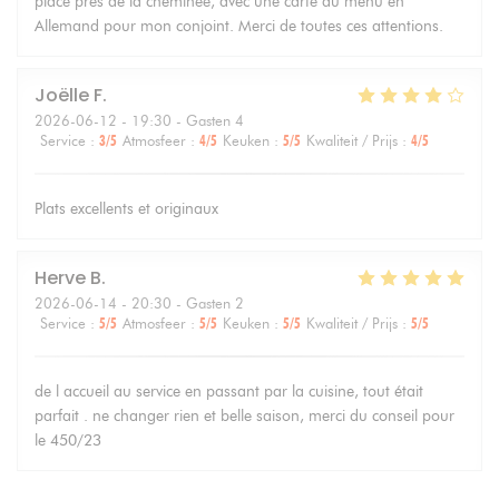
place près de la cheminée, avec une carte du menu en
Allemand pour mon conjoint. Merci de toutes ces attentions.
Joëlle
F
2026-06-12
- 19:30 - Gasten 4
Service
:
3
/5
Atmosfeer
:
4
/5
Keuken
:
5
/5
Kwaliteit / Prijs
:
4
/5
Plats excellents et originaux
Herve
B
2026-06-14
- 20:30 - Gasten 2
Service
:
5
/5
Atmosfeer
:
5
/5
Keuken
:
5
/5
Kwaliteit / Prijs
:
5
/5
de l accueil au service en passant par la cuisine, tout était
parfait . ne changer rien et belle saison, merci du conseil pour
le 450/23