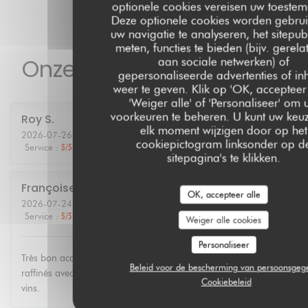
optionele cookies vereisen uw toeste
Deze optionele cookies worden gebru
uw navigatie te analyseren, het sitepubl
meten, functies te bieden (bijv. gerela
Onze gastbeoordelingen
aan sociale netwerken) of
gepersonaliseerde advertenties of i
weer te geven. Klik op 'OK, accepteer 
'Weiger alle' of 'Personaliseer' om
voorkeuren te beheren. U kunt uw keu
Roy
S
elk moment wijzigen door op het
2026-07-26
- 19:30 - Gasten 2
cookiepictogram linksonder op d
Service
:
5
/5
Atmosfeer
:
5
/5
Keuken
:
5
/5
Kwaliteit / Prijs
:
5
/5
sitepagina's te klikken.
Françoise
G
OK, accepteer alle
2026-07-24
- 12:30 - Gasten 3
Service
:
5
/5
Atmosfeer
:
4
/5
Keuken
:
5
/5
Kwaliteit / Prijs
:
4
/5
Weiger alle cookies
Personaliseer
Très bon accueil. Personnel agréable et compétent. Plats
Beleid voor de bescherming van persoonsgeg
raffinés avec produits régionaux de saison. Bonne carte de
Cookiebeleid
vins.