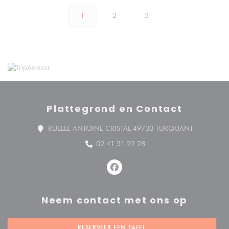
1
2
3
Plattegrond en Contact
((opent in 
RUELLE ANTOINE CRISTAL 49730 TURQUANT
02 41 51 22 28
Facebook ((opent in een nieuw v
Neem contact met ons op
RESERVEER EEN TAFEL