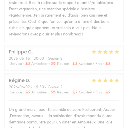
restaurant. Rien à redire sur le rapport quantité/qualité/prix.
Étant végétarien, une mention spéciale à l'assiette
végétarienne. J'en ai rarement eu d'aussi bien cuisinée et
présentée. C'est là que l'on voit qu'on a à faire à des bons
cuisiniers qui apportent un vrai soin à leur plat. Nous
reviendrons avec plaisir et plus nombreux !
Philippe
G
2026-06-16
- 20:00 - Gasten 2
Service
:
5
/5
Atmosfeer
:
5
/5
Keuken
:
5
/5
Kwaliteit / Prijs
:
5
/5
Régine
D
2026-06-02
- 19:30 - Gasten 2
Service
:
5
/5
Atmosfeer
:
5
/5
Keuken
:
5
/5
Kwaliteit / Prijs
:
5
/5
Un grand merci, pour l'ensemble de votre Restaurant, Accueil
,Décoration, Menus + la satisfaction d'avoir répondu à une
demande particulière pour un diner en Amoureux, une jolie