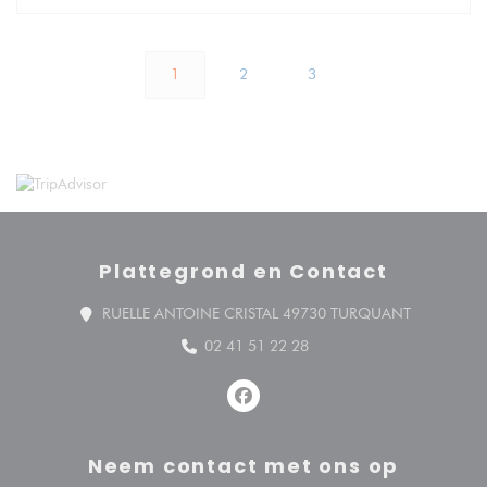
1
2
3
Plattegrond en Contact
((opent in 
RUELLE ANTOINE CRISTAL 49730 TURQUANT
02 41 51 22 28
Facebook ((opent in een nieuw v
Neem contact met ons op