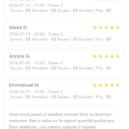
2026-07-14
- 19:30 - Gasten 2
Service
:
5
/5
Atmosfeer
:
3
/5
Keuken
:
4
/5
Kwaliteit / Prijs
:
3
/5
Alexis
D
2026-07-10
- 20:00 - Gasten 2
Service
:
5
/5
Atmosfeer
:
5
/5
Keuken
:
5
/5
Kwaliteit / Prijs
:
5
/5
Annick
G
2026-07-06
- 19:30 - Gasten 2
Service
:
5
/5
Atmosfeer
:
5
/5
Keuken
:
5
/5
Kwaliteit / Prijs
:
5
/5
Emmanuel
M
2026-06-27
- 19:00 - Gasten 2
Service
:
5
/5
Atmosfeer
:
5
/5
Keuken
:
5
/5
Kwaliteit / Prijs
:
5
/5
Nous avons passé un excellent moment dans ce charmant
restaurant. Rien à redire sur le rapport quantité/qualité/prix.
Étant végétarien, une mention spéciale à l'assiette