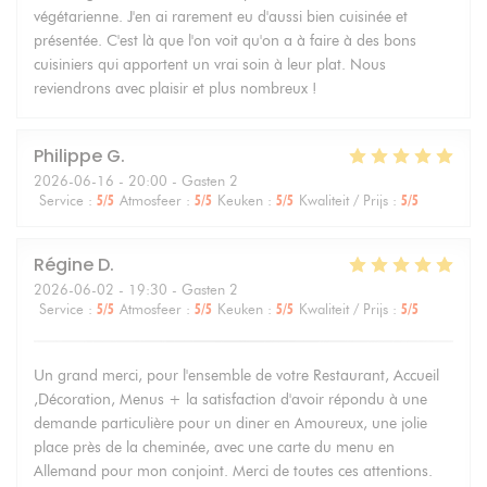
végétarienne. J'en ai rarement eu d'aussi bien cuisinée et
présentée. C'est là que l'on voit qu'on a à faire à des bons
cuisiniers qui apportent un vrai soin à leur plat. Nous
reviendrons avec plaisir et plus nombreux !
Philippe
G
2026-06-16
- 20:00 - Gasten 2
Service
:
5
/5
Atmosfeer
:
5
/5
Keuken
:
5
/5
Kwaliteit / Prijs
:
5
/5
Régine
D
2026-06-02
- 19:30 - Gasten 2
Service
:
5
/5
Atmosfeer
:
5
/5
Keuken
:
5
/5
Kwaliteit / Prijs
:
5
/5
Un grand merci, pour l'ensemble de votre Restaurant, Accueil
,Décoration, Menus + la satisfaction d'avoir répondu à une
demande particulière pour un diner en Amoureux, une jolie
place près de la cheminée, avec une carte du menu en
Allemand pour mon conjoint. Merci de toutes ces attentions.