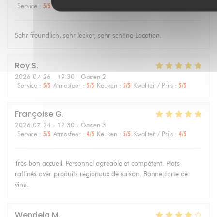
Service
:
5
/5
Atmosfeer
:
5
/5
Keuken
:
5
/5
Kwaliteit / Prijs
:
4
/5
Sehr freundlich, sehr lecker, sehr schöne Location.
Roy
S
2026-07-26
- 19:30 - Gasten 2
Service
:
5
/5
Atmosfeer
:
5
/5
Keuken
:
5
/5
Kwaliteit / Prijs
:
5
/5
Françoise
G
2026-07-24
- 12:30 - Gasten 3
Service
:
5
/5
Atmosfeer
:
4
/5
Keuken
:
5
/5
Kwaliteit / Prijs
:
4
/5
Très bon accueil. Personnel agréable et compétent. Plats
raffinés avec produits régionaux de saison. Bonne carte de
vins.
Wendela
M