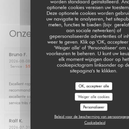
worden standaard geïnstalleerd. An
optionele cookies vereisen uw toeste
Deze optionele cookies worden gebru
uw navigatie te analyseren, het sitepubl
meten, functies te bieden (bijv. gerela
Onze gastbeoordelingen
aan sociale netwerken) of
gepersonaliseerde advertenties of i
weer te geven. Klik op 'OK, accepteer 
'Weiger alle' of 'Personaliseer' om
voorkeuren te beheren. U kunt uw keu
Bruno
F
elk moment wijzigen door op het
2026-08-08
- 20:00 - Gasten 2
cookiepictogram linksonder op d
Service
:
5
/5
Atmosfeer
:
5
/5
Keuken
:
5
/5
Kwaliteit / Prijs
:
5
/5
sitepagina's te klikken.
Excellent rapport qualité/prix. Le restaurant m'avait été
OK, accepteer alle
recommandé par un client à moi. Nous avons passé une
excellente soirée avec mon épouse. Le lieu est intimiste et le
Weiger alle cookies
service très rapide. Encore merci !
Personaliseer
Beleid voor de bescherming van persoonsgeg
Ralf
K
Cookiebeleid
2026-07-31
- 19:30 - Gasten 2