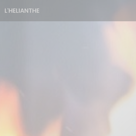
Πίνακας διαχείρισης "Μπισκότων" (Cookies)
L'HELIANTHE