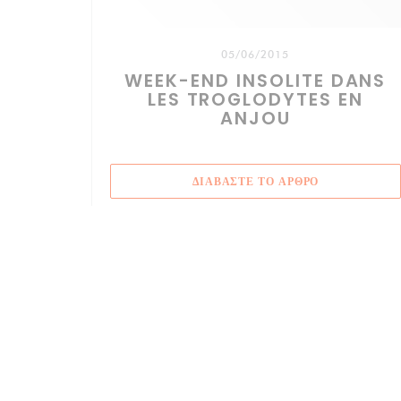
05/06/2015
WEEK-END INSOLITE DANS
LES TROGLODYTES EN
ANJOU
((ΑΝΟΊΓΕΙ ΣΕ
ΔΙΑΒΆΣΤΕ ΤΟ ΆΡΘΡΟ
Χάρτης και Επικοινωνία
((ανοί
RUELLE ANTOINE CRISTAL 49730 TURQUANT
02 41 51 22 28