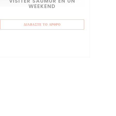
VISITER SAUMUR EN UN
WEEKEND
((ΑΝΟΊΓΕΙ ΣΕ ΝΈΟ ΠΑΡΆΘΥΡΟ))
ΔΙΑΒΆΣΤΕ ΤΟ ΆΡΘΡΟ
ΆΘΥΡΟ))