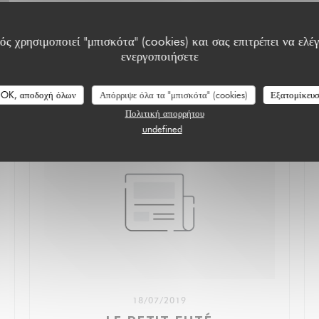
ς χρησιμοποιεί "μπισκότα" (cookies) και σας επιτρέπει να ελέγ
ενεργοποιήσετε
OK, αποδοχή όλων
Απόρριψε όλα τα "μπισκότα" (cookies)
Εξατομίκευ
Πολιτική απορρήτου
undefined
18/07/2019