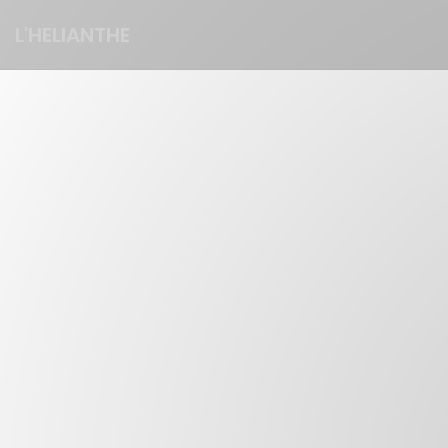
Πίνακας διαχείρισης "Μπισκότων" (Cookies)
L'HELIANTHE