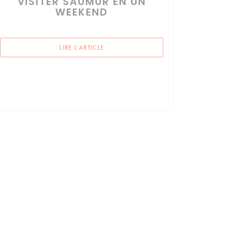
VISITER SAUMUR EN UN
WEEKEND
((OUVRE UNE NOUVELLE FENÊTRE))
LIRE L'ARTICLE
ÊTRE))