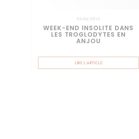
05/06/2015
WEEK-END INSOLITE DANS
LES TROGLODYTES EN
ANJOU
((OUVRE UNE NOUV
LIRE L'ARTICLE
Accès/Contact
((ouvr
RUELLE ANTOINE CRISTAL 49730 TURQUANT
02 41 51 22 28