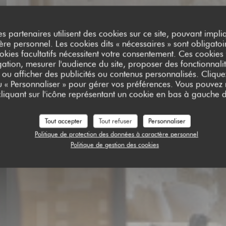
es partenaires utilisent des cookies sur ce site, pouvant impli
e personnel. Les cookies dits « nécessaires » sont obligatoir
okies facultatifs nécessitent votre consentement. Ces cookies f
L'HELIANTHE
ation, mesurer l'audience du site, proposer des fonctionnalit
 ou afficher des publicités ou contenus personnalisés. Clique
ou « Personnaliser » pour gérer vos préférences. Vous pouvez
liquant sur l'icône représentant un cookie en bas à gauche d
RESTAURANT
|
TURQUANT
Tout accepter
Tout refuser
Personnaliser
Politique de protection des données à caractère personnel
RÉSERVER
Politique de gestion des cookies