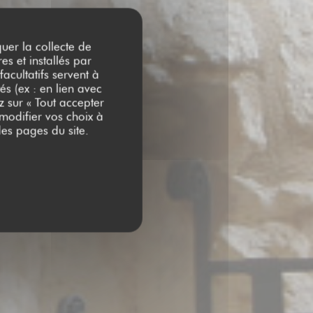
quer la collecte de
es et installés par
acultatifs servent à
és (ex : en lien avec
z sur « Tout accepter
 modifier vos choix à
es pages du site.