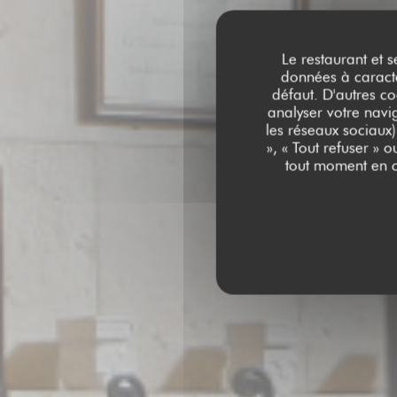
Le restaurant et s
données à caractèr
défaut. D'autres co
analyser votre navig
les réseaux sociaux)
», « Tout refuser » 
L'HELIANTHE
tout moment en c