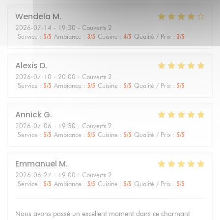
Wendela
M
2026-07-14
- 19:30 - Couverts 2
Service
:
5
/5
Ambiance
:
3
/5
Cuisine
:
4
/5
Qualité / Prix
:
3
/5
Alexis
D
2026-07-10
- 20:00 - Couverts 2
Service
:
5
/5
Ambiance
:
5
/5
Cuisine
:
5
/5
Qualité / Prix
:
5
/5
Annick
G
2026-07-06
- 19:30 - Couverts 2
Service
:
5
/5
Ambiance
:
5
/5
Cuisine
:
5
/5
Qualité / Prix
:
5
/5
Emmanuel
M
2026-06-27
- 19:00 - Couverts 2
Service
:
5
/5
Ambiance
:
5
/5
Cuisine
:
5
/5
Qualité / Prix
:
5
/5
Nous avons passé un excellent moment dans ce charmant