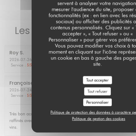
servent à analyser votre navigation
mesurer l'audience du site, proposer
fonctionnalités (ex : en lien avec les ré
sociaux) ou afficher des publicités 
Les avis de nos clients
contenus personnalisés. Cliquez sur « 
accepter », « Tout refuser » ou «
Personnaliser » pour gérer vos préfére
Vous pouvez modifier vos choix à to
moment en cliquant sur l'icône représe
Roy
S
un cookie en bas à gauche des page
2026-07-26
- 19:30 - Couverts 2
site.
Service
:
5
/5
Ambiance
:
5
/5
Cuisine
:
5
/5
Qualité / Prix
:
5
/5
Tout accepter
Françoise
G
2026-07-24
- 12:30 - Couverts 3
Tout refuser
Service
:
5
/5
Ambiance
:
4
/5
Cuisine
:
5
/5
Qualité / Prix
:
4
/5
Personnaliser
Politique de protection des données à caractère p
Très bon accueil. Personnel agréable et compétent. Plats
Politique de gestion des cookies
raffinés avec produits régionaux de saison. Bonne carte de
vins.