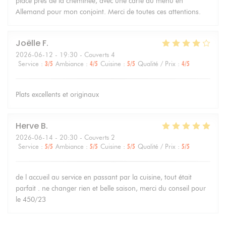
place près de la cheminée, avec une carte du menu en
Allemand pour mon conjoint. Merci de toutes ces attentions.
Joëlle
F
2026-06-12
- 19:30 - Couverts 4
Service
:
3
/5
Ambiance
:
4
/5
Cuisine
:
5
/5
Qualité / Prix
:
4
/5
Plats excellents et originaux
Herve
B
2026-06-14
- 20:30 - Couverts 2
Service
:
5
/5
Ambiance
:
5
/5
Cuisine
:
5
/5
Qualité / Prix
:
5
/5
de l accueil au service en passant par la cuisine, tout était
parfait . ne changer rien et belle saison, merci du conseil pour
le 450/23