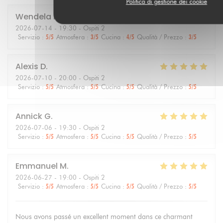
Politica di gestione dei cookie
Wendela
M
2026-07-14
- 19:30 - Ospiti 2
Servizio
:
5
/5
Atmosfera
:
3
/5
Cucina
:
4
/5
Qualità / Prezzo
:
3
/5
Alexis
D
2026-07-10
- 20:00 - Ospiti 2
Servizio
:
5
/5
Atmosfera
:
5
/5
Cucina
:
5
/5
Qualità / Prezzo
:
5
/5
Annick
G
2026-07-06
- 19:30 - Ospiti 2
Servizio
:
5
/5
Atmosfera
:
5
/5
Cucina
:
5
/5
Qualità / Prezzo
:
5
/5
Emmanuel
M
2026-06-27
- 19:00 - Ospiti 2
Servizio
:
5
/5
Atmosfera
:
5
/5
Cucina
:
5
/5
Qualità / Prezzo
:
5
/5
Nous avons passé un excellent moment dans ce charmant