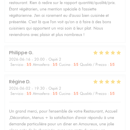
restaurant. Rien à redire sur le rapport quantité/qualité/prix.
Étant végétarien, une mention spéciale à l'assiette
végétarienne. J'en ai rarement eu d'aussi bien cuisinée et
présentée. C'est là que l'on voit qu'on a à faire à des bons
cuisiniers qui apportent un vrai soin à leur plat. Nous
reviendrons avec plaisir et plus nombreux !
Philippe
G
2026-06-16
- 20:00 - Ospiti 2
Servizio
:
5
/5
Atmosfera
:
5
/5
Cucina
:
5
/5
Qualità / Prezzo
:
5
/5
Régine
D
2026-06-02
- 19:30 - Ospiti 2
Servizio
:
5
/5
Atmosfera
:
5
/5
Cucina
:
5
/5
Qualità / Prezzo
:
5
/5
Un grand merci, pour l'ensemble de votre Restaurant, Accueil
,Décoration, Menus + la satisfaction d'avoir répondu à une
demande particulière pour un diner en Amoureux, une jolie