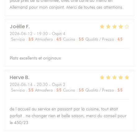
place près de la cheminée, avec une carte du menu en
Allemand pour mon conjoint. Merci de toutes ces attentions.
Joëlle
F
2026-06-12
- 19:30 - Ospiti 4
Servizio
:
3
/5
Atmosfera
:
4
/5
Cucina
:
5
/5
Qualità / Prezzo
:
4
/5
Plats excellents et originaux
Herve
B
2026-06-14
- 20:30 - Ospiti 2
Servizio
:
5
/5
Atmosfera
:
5
/5
Cucina
:
5
/5
Qualità / Prezzo
:
5
/5
de l accueil au service en passant par la cuisine, tout était
parfait . ne changer rien et belle saison, merci du conseil pour
le 450/23