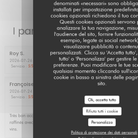
denominati «necessari» sono obbliga
installati per impostazione predefinita
cookies opzionali richiedono il tuo co
Questi cookies opzionali servono 
I pareri dei nostri clienti
analizzare la tua navigazione, misu
l'audience del sito, fornire funzionali
esempio, legate ai social network
visualizzare pubblicità o contenu
personalizzati. Clicca su 'Accetta tutto', 
Roy
S
tutto' o 'Personalizza' per gestire le
2026-07-26
- 19:30 - Ospiti 2
preferenze. Puoi modificare le tue sce
Servizio
:
5
/5
Atmosfera
:
5
/5
Cucina
:
5
/5
Qualità / Prezzo
:
5
/5
qualsiasi momento cliccando sull'ico
cookie in basso a sinistra delle pagi
sito.
Françoise
G
2026-07-24
- 12:30 - Ospiti 3
Servizio
:
5
/5
Atmosfera
:
4
/5
Cucina
:
5
/5
Qualità / Prezzo
:
4
/5
Ok, accetta tutto
Rifiuta tutti i cookie
Très bon accueil. Personnel agréable et compétent. Plats
Personalizza
raffinés avec produits régionaux de saison. Bonne carte de
vins.
Politica di protezione dei dati personali