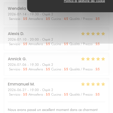
Politica di gestione dei cookie
Wendela
M
2026-07-14
- 19:30 - Ospiti 2
Servizio
:
5
/5
Atmosfera
:
3
/5
Cucina
:
4
/5
Qualità / Prezzo
:
3
/5
Alexis
D
2026-07-10
- 20:00 - Ospiti 2
Servizio
:
5
/5
Atmosfera
:
5
/5
Cucina
:
5
/5
Qualità / Prezzo
:
5
/5
Annick
G
2026-07-06
- 19:30 - Ospiti 2
Servizio
:
5
/5
Atmosfera
:
5
/5
Cucina
:
5
/5
Qualità / Prezzo
:
5
/5
Emmanuel
M
2026-06-27
- 19:00 - Ospiti 2
Servizio
:
5
/5
Atmosfera
:
5
/5
Cucina
:
5
/5
Qualità / Prezzo
:
5
/5
Nous avons passé un excellent moment dans ce charmant