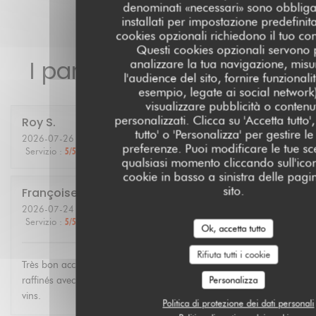
denominati «necessari» sono obbliga
installati per impostazione predefinita
cookies opzionali richiedono il tuo co
Questi cookies opzionali servono 
I pareri dei nostri clienti
analizzare la tua navigazione, misu
l'audience del sito, fornire funzionali
esempio, legate ai social network
visualizzare pubblicità o contenu
personalizzati. Clicca su 'Accetta tutto', 
Roy
S
tutto' o 'Personalizza' per gestire le
2026-07-26
- 19:30 - Ospiti 2
preferenze. Puoi modificare le tue sce
Servizio
:
5
/5
Atmosfera
:
5
/5
Cucina
:
5
/5
Qualità / Prezzo
:
5
/5
qualsiasi momento cliccando sull'ico
cookie in basso a sinistra delle pagi
sito.
Françoise
G
2026-07-24
- 12:30 - Ospiti 3
Servizio
:
5
/5
Atmosfera
:
4
/5
Cucina
:
5
/5
Qualità / Prezzo
:
4
/5
Ok, accetta tutto
Rifiuta tutti i cookie
Très bon accueil. Personnel agréable et compétent. Plats
Personalizza
raffinés avec produits régionaux de saison. Bonne carte de
vins.
Politica di protezione dei dati personali