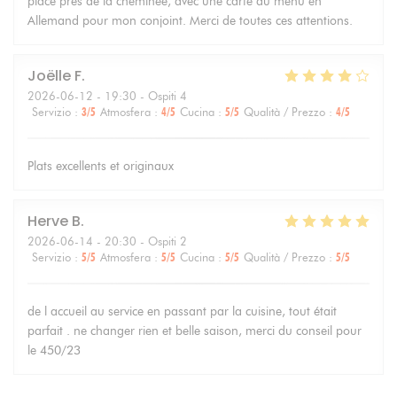
place près de la cheminée, avec une carte du menu en
Allemand pour mon conjoint. Merci de toutes ces attentions.
Joëlle
F
2026-06-12
- 19:30 - Ospiti 4
Servizio
:
3
/5
Atmosfera
:
4
/5
Cucina
:
5
/5
Qualità / Prezzo
:
4
/5
Plats excellents et originaux
Herve
B
2026-06-14
- 20:30 - Ospiti 2
Servizio
:
5
/5
Atmosfera
:
5
/5
Cucina
:
5
/5
Qualità / Prezzo
:
5
/5
de l accueil au service en passant par la cuisine, tout était
parfait . ne changer rien et belle saison, merci du conseil pour
le 450/23