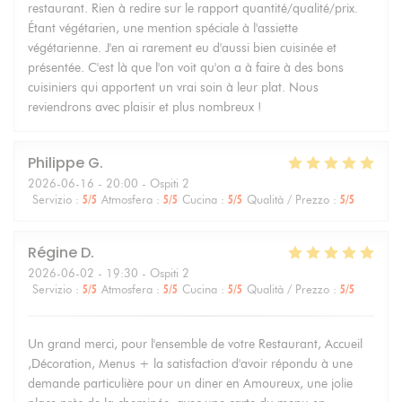
restaurant. Rien à redire sur le rapport quantité/qualité/prix.
Étant végétarien, une mention spéciale à l'assiette
végétarienne. J'en ai rarement eu d'aussi bien cuisinée et
présentée. C'est là que l'on voit qu'on a à faire à des bons
cuisiniers qui apportent un vrai soin à leur plat. Nous
reviendrons avec plaisir et plus nombreux !
Philippe
G
2026-06-16
- 20:00 - Ospiti 2
Servizio
:
5
/5
Atmosfera
:
5
/5
Cucina
:
5
/5
Qualità / Prezzo
:
5
/5
Régine
D
2026-06-02
- 19:30 - Ospiti 2
Servizio
:
5
/5
Atmosfera
:
5
/5
Cucina
:
5
/5
Qualità / Prezzo
:
5
/5
Un grand merci, pour l'ensemble de votre Restaurant, Accueil
,Décoration, Menus + la satisfaction d'avoir répondu à une
demande particulière pour un diner en Amoureux, une jolie